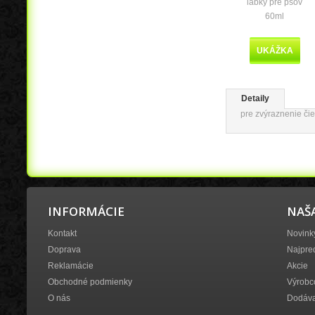
labky pre psov
60ml
UKÁŽKA
Detaily
pre zvýraznenie čie
INFORMÁCIE
NAŠ
Kontakt
Novink
Doprava
Najpre
Reklamácie
Akcie
Obchodné podmienky
Výrobc
O nás
Dodáva