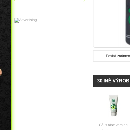
Poslať známe
30 INÉ VÝRO
Gél s aloe vera na