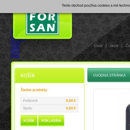
Tento obchod používa cookies a iné techno
Psy
Mačky
Hlodavce
Fretky
Úvod
Akcie
Čo
Vtáky
Plazy
Kone
KOŠÍK
ÚVODNÁ STRÁNKA
>
Žiadne produkty
Poštovné
0,00 €
Spolu
0,00 €
KOŠÍK
POKLADŇA